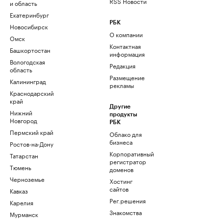
RSS Новости
и область
Екатеринбург
РБК
Новосибирск
О компании
Омск
Контактная
Башкортостан
информация
Вологодская
Редакция
область
Размещение
Калининград
рекламы
Краснодарский
край
Другие
Нижний
продукты
Новгород
РБК
Пермский край
Облако для
бизнеса
Ростов-на-Дону
Корпоративный
Татарстан
регистратор
Тюмень
доменов
Черноземье
Хостинг
сайтов
Кавказ
Рег.решения
Карелия
Знакомства
Мурманск