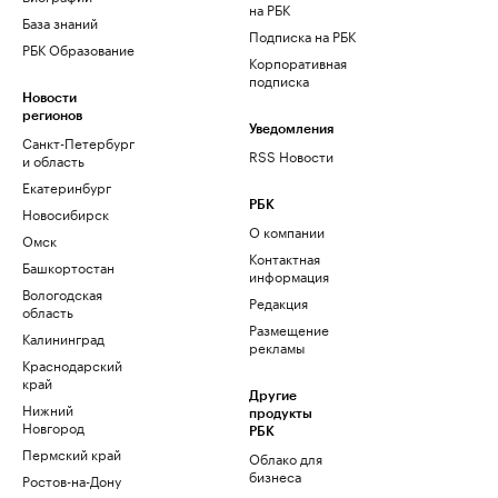
на РБК
База знаний
Подписка на РБК
РБК Образование
Корпоративная
подписка
Новости
регионов
Уведомления
Санкт-Петербург
RSS Новости
и область
Екатеринбург
РБК
Новосибирск
О компании
Омск
Контактная
Башкортостан
информация
Вологодская
Редакция
область
Размещение
Калининград
рекламы
Краснодарский
край
Другие
Нижний
продукты
Новгород
РБК
Пермский край
Облако для
бизнеса
Ростов-на-Дону