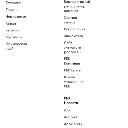
Корпоративный
Татарстан
регистратор
Тюмень
доменов
Черноземье
Хостинг
сайтов
Кавказ
Рег.решения
Карелия
Знакомства
Мурманск
Сайт
Приморский
знакомств
край
podbor.ru
РБК
Компании
РБК Курсы
Школа
управления
РБК
РБК
Новости
iOS
Android
AppGallery