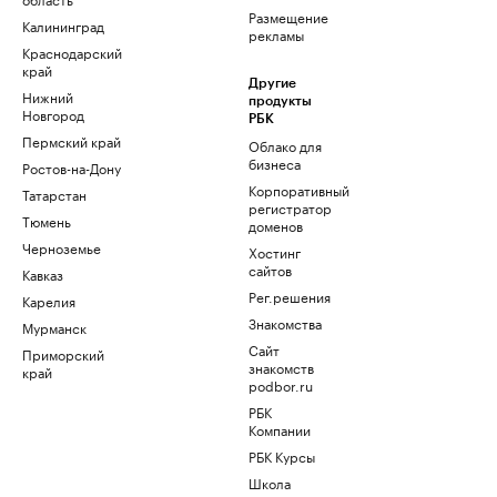
Размещение
Калининград
рекламы
Краснодарский
край
Другие
Нижний
продукты
Новгород
РБК
Пермский край
Облако для
бизнеса
Ростов-на-Дону
Корпоративный
Татарстан
регистратор
Тюмень
доменов
Черноземье
Хостинг
сайтов
Кавказ
Рег.решения
Карелия
Знакомства
Мурманск
Сайт
Приморский
знакомств
край
podbor.ru
РБК
Компании
РБК Курсы
Школа