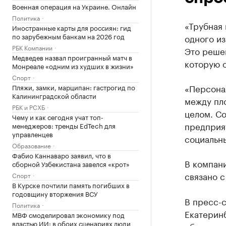
Военная операция на Украине. Онлайн
Политика
«Трубная 
Иностранные карты для россиян: гид
по зарубежным банкам на 2026 год
одного из
РБК Компании
Это реше
Медведев назвал проигранный матч в
которую о
Монреале «одним из худших в жизни»
Спорт
«Персона
Пляжи, замки, марципан: гастрогид по
Калининградской области
между пл
РБК и РСХБ
целом. Со
Чему и как сегодня учат топ-
предприя
менеджеров: тренды EdTech для
управленцев
социальны
Образование
Фабио Каннаваро заявил, что в
В компани
сборной Узбекистана завелся «крот»
связано 
Спорт
В Курске почтили память погибших в
годовщину вторжения ВСУ
В пресс-
Политика
Екатерин
МВФ смоделировал экономику под
властью ИИ: в обоих сценариях люди