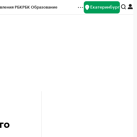
Екатеринбург
вления РБК
РБК Образование
редитные рейтинги
Франшизы
Газета
ок наличной валюты
го