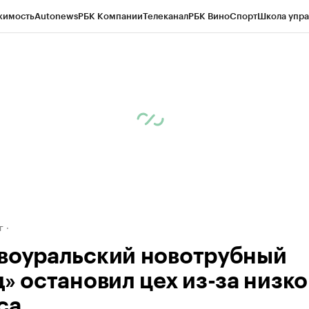
жимость
Autonews
РБК Компании
Телеканал
РБК Вино
Спорт
Школа упра
д
Стиль
Крипто
РБК Бизнес-среда
Дискуссионный клуб
Исследования
К
рагентов
Политика
Экономика
Бизнес
Технологии и медиа
Финансы
Рын
г
воуральский новотрубный
д» остановил цех из-за низко
са