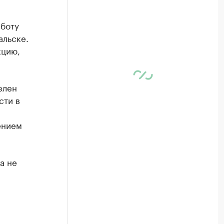
аботу
альске.
кцию,
елен
сти в
ением
а не