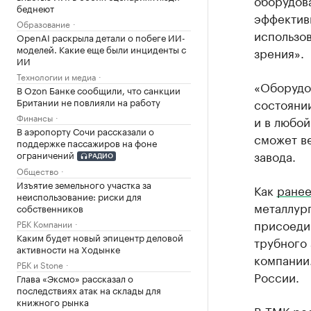
оборудова
беднеют
эффектив
Образование
использо
OpenAI раскрыла детали о побеге ИИ-
моделей. Какие еще были инциденты с
зрения».
ИИ
Технологии и медиа
«Оборудо
В Ozon Банке сообщили, что санкции
Британии не повлияли на работу
состоянии
Финансы
и в любо
В аэропорту Сочи рассказали о
сможет ве
поддержке пассажиров на фоне
завода.
ограничений
РАДИО
Общество
Изъятие земельного участка за
Как
ранее
неиспользование: риски для
металлур
собственников
присоеди
РБК Компании
Каким будет новый эпицентр деловой
трубного 
активности на Ходынке
компании
РБК и Stone
России.
Глава «Эксмо» рассказал о
последствиях атак на склады для
книжного рынка
В ТМК ре