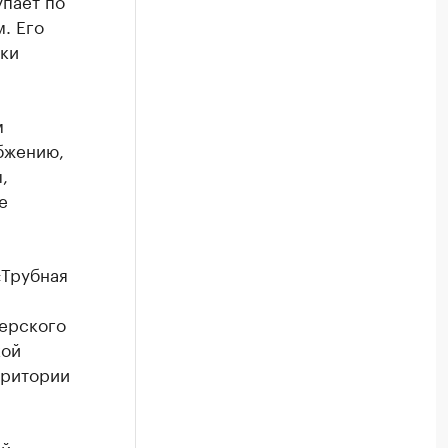
упает по
. Его
ки
м
бжению,
,
е
«Трубная
верского
кой
рритории
ой