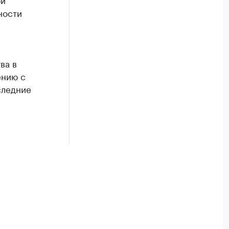
ности
ва в
ению с
следние