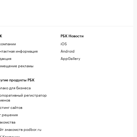
К
РБК Новости
компании
iOS
нтактная информация
Android
дакция
AppGallery
змещение рекламы
угие продукты РБК
лако для бизнеса
рпоративный регистратор
менов
стинг сайтов
г.решения
акомства
йт знакомств podbor.ru
К Компании