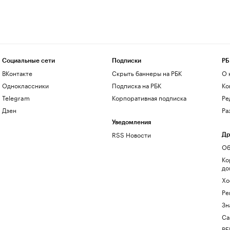
Социальные сети
Подписки
РБ
ВКонтакте
Скрыть баннеры на РБК
О 
Одноклассники
Подписка на РБК
Ко
Telegram
Корпоративная подписка
Ре
Дзен
Ра
Уведомления
RSS Новости
Др
Об
Ко
до
Хо
Ре
Зн
Са
РБ