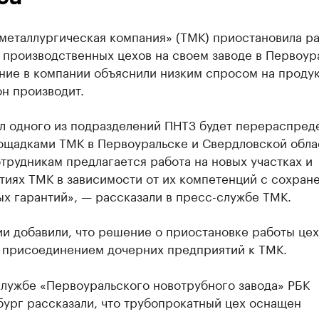
металлургическая компания» (ТМК) приостановила р
 производственных цехов на своем заводе в Первоур
ние в компании объяснили низким спросом на проду
н производит.
л одного из подразделений ПНТЗ будет перераспред
ощадками ТМК в Первоуральске и Свердловской обла
трудникам предлагается работа на новых участках и
тиях ТМК в зависимости от их компетенций с сохран
х гарантий», — рассказали в пресс-службе ТМК.
и добавили, что решение о приостановке работы цех
с присоединением дочерних предприятий к ТМК.
службе «Первоуральского новотрубного завода» РБК
бург рассказали, что трубопрокатный цех оснащен