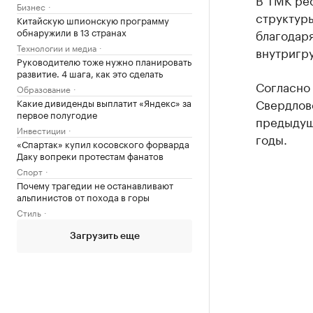
Бизнес
структур
Китайскую шпионскую программу
обнаружили в 13 странах
благодар
Технологии и медиа
внутригр
Руководителю тоже нужно планировать
развитие. 4 шага, как это сделать
Согласно
Образование
Свердлов
Какие дивиденды выплатит «Яндекс» за
первое полугодие
предыдущ
Инвестиции
годы.
«Спартак» купил косовского форварда
Даку вопреки протестам фанатов
Спорт
Почему трагедии не останавливают
альпинистов от похода в горы
Стиль
Загрузить еще