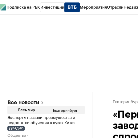
Подписка на РБК
Инвестиции
Мероприятия
Отрасли
Недви
РБК Курсы
РБК Life
Тренды
Визионеры
Национальные проекты
Горо
Спецпроекты СПб
Конференции СПб
Спецпроекты
Проверка конт
Екатеринбур
Все новости
Екатеринбург
Весь мир
«Пер
Эксперты назвали преимущества и
недостатки обучения в вузах Китая
заво
РАДИО
Общество
спро