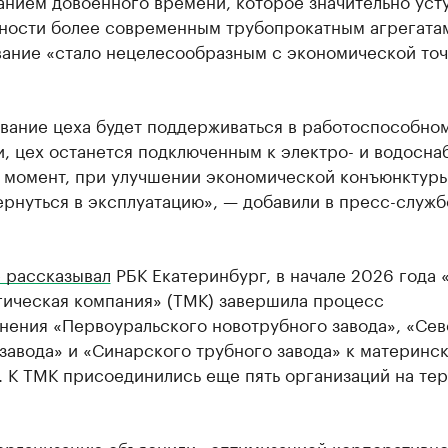
нием довоенного времени, которое значительно уст
ности более современным трубопрокатным агрегатам
вание «стало нецелесообразным с экономической точ
вание цеха будет поддерживаться в работоспособно
, цех останется подключенным к электро- и водосна
й момент, при улучшении экономической конъюнктуры
рнуться в эксплуатацию», — добавили в пресс-служб
 рассказывал
РБК Екатеринбург, в начале 2026 года 
гическая компания» (ТМК) завершила процесс
нения «Первоуральского новотрубного завода», «Се
завода» и «Синарского трубного завода» к материнс
. К ТМК присоединились еще пять организаций на те
организацию объяснили «оптимизацией корпоративн