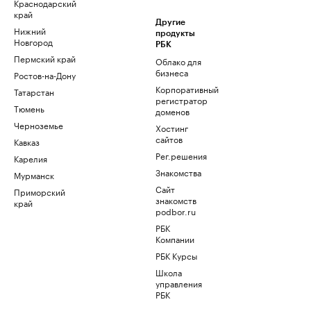
Краснодарский
край
Другие
Нижний
продукты
Новгород
РБК
Пермский край
Облако для
бизнеса
Ростов-на-Дону
Корпоративный
Татарстан
регистратор
Тюмень
доменов
Черноземье
Хостинг
сайтов
Кавказ
Рег.решения
Карелия
Знакомства
Мурманск
Сайт
Приморский
знакомств
край
podbor.ru
РБК
Компании
РБК Курсы
Школа
управления
РБК