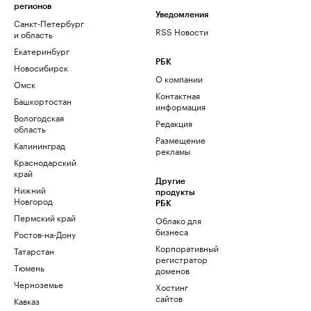
регионов
Уведомления
Санкт-Петербург
RSS Новости
и область
Екатеринбург
РБК
Новосибирск
О компании
Омск
Контактная
Башкортостан
информация
Вологодская
Редакция
область
Размещение
Калининград
рекламы
Краснодарский
край
Другие
Нижний
продукты
Новгород
РБК
Пермский край
Облако для
бизнеса
Ростов-на-Дону
Корпоративный
Татарстан
регистратор
Тюмень
доменов
Черноземье
Хостинг
сайтов
Кавказ