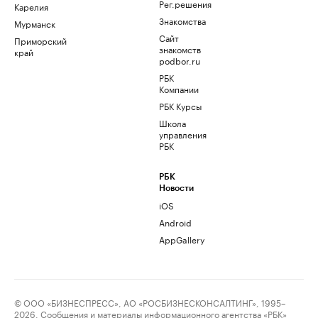
Рег.решения
Карелия
Знакомства
Мурманск
Сайт
Приморский
знакомств
край
podbor.ru
РБК
Компании
РБК Курсы
Школа
управления
РБК
РБК
Новости
iOS
Android
AppGallery
© ООО «БИЗНЕСПРЕСС», АО «РОСБИЗНЕСКОНСАЛТИНГ», 1995–
2026. Сообщения и материалы информационного агентства «РБК»