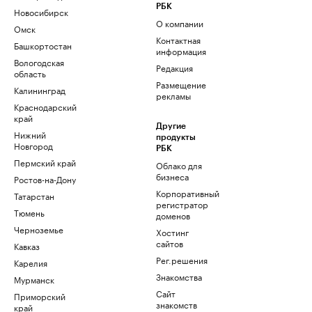
РБК
Новосибирск
О компании
Омск
Контактная
Башкортостан
информация
Вологодская
Редакция
область
Размещение
Калининград
рекламы
Краснодарский
край
Другие
Нижний
продукты
Новгород
РБК
Пермский край
Облако для
бизнеса
Ростов-на-Дону
Корпоративный
Татарстан
регистратор
Тюмень
доменов
Черноземье
Хостинг
сайтов
Кавказ
Рег.решения
Карелия
Знакомства
Мурманск
Сайт
Приморский
знакомств
край