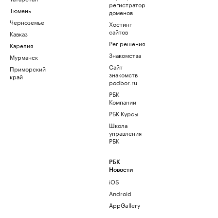
регистратор
Тюмень
доменов
Черноземье
Хостинг
сайтов
Кавказ
Рег.решения
Карелия
Знакомства
Мурманск
Сайт
Приморский
знакомств
край
podbor.ru
РБК
Компании
РБК Курсы
Школа
управления
РБК
РБК
Новости
iOS
Android
AppGallery