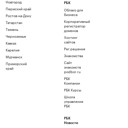
Новгород
РБК
Пермский край
Облако для
бизнеса
Ростов-на-Дону
Корпоративный
Татарстан
регистратор
Тюмень
доменов
Черноземье
Хостинг
сайтов
Кавказ
Рег.решения
Карелия
Знакомства
Мурманск
Сайт
Приморский
знакомств
край
podbor.ru
РБК
Компании
РБК Курсы
Школа
управления
РБК
РБК
Новости