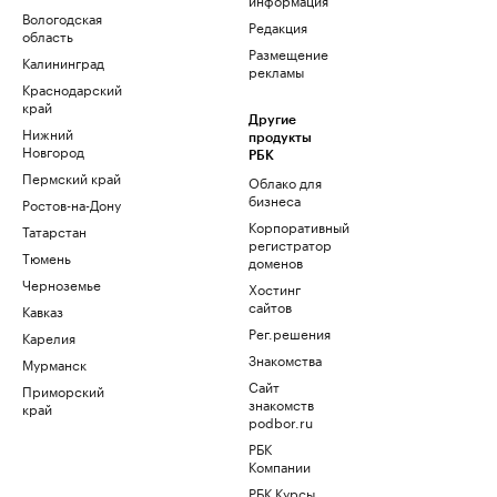
Вологодская
Редакция
область
Размещение
Калининград
рекламы
Краснодарский
край
Другие
Нижний
продукты
Новгород
РБК
Пермский край
Облако для
бизнеса
Ростов-на-Дону
Корпоративный
Татарстан
регистратор
Тюмень
доменов
Черноземье
Хостинг
сайтов
Кавказ
Рег.решения
Карелия
Знакомства
Мурманск
Сайт
Приморский
знакомств
край
podbor.ru
РБК
Компании
РБК Курсы