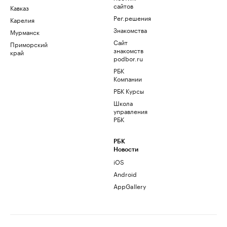
сайтов
Кавказ
Рег.решения
Карелия
Знакомства
Мурманск
Сайт
Приморский
знакомств
край
podbor.ru
РБК
Компании
РБК Курсы
Школа
управления
РБК
РБК
Новости
iOS
Android
AppGallery