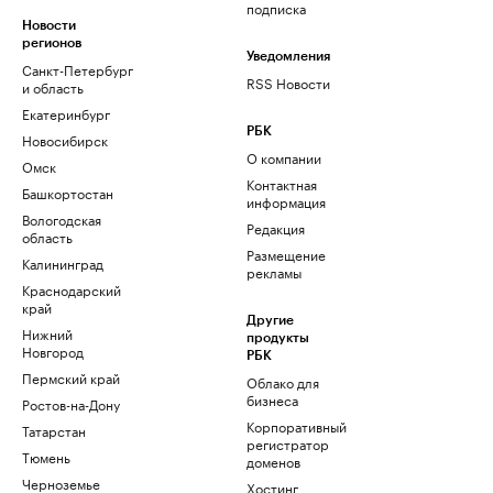
подписка
Новости
регионов
Уведомления
Санкт-Петербург
RSS Новости
и область
Екатеринбург
РБК
Новосибирск
О компании
Омск
Контактная
Башкортостан
информация
Вологодская
Редакция
область
Размещение
Калининград
рекламы
Краснодарский
край
Другие
Нижний
продукты
Новгород
РБК
Пермский край
Облако для
бизнеса
Ростов-на-Дону
Корпоративный
Татарстан
регистратор
Тюмень
доменов
Черноземье
Хостинг