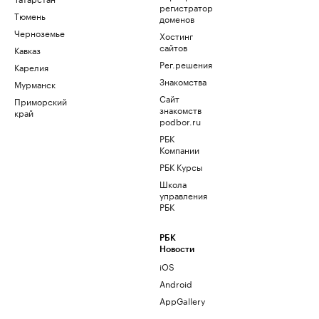
регистратор
Тюмень
доменов
Черноземье
Хостинг
сайтов
Кавказ
Рег.решения
Карелия
Знакомства
Мурманск
Сайт
Приморский
знакомств
край
podbor.ru
РБК
Компании
РБК Курсы
Школа
управления
РБК
РБК
Новости
iOS
Android
AppGallery