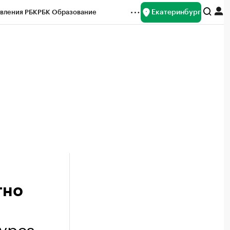
Екатеринбург
вления РБК
РБК Образование
редитные рейтинги
Франшизы
Газета
ок наличной валюты
тно
курса