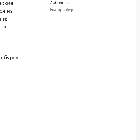
нские
Лебедева
ся на
Екатеринбург
ния
сов
.
инбурга