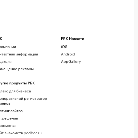
К
РБК Новости
компании
iOS
нтактная информация
Android
дакция
AppGallery
змещение рекламы
угие продукты РБК
лако для бизнеса
рпоративный регистратор
менов
стинг сайтов
г.решения
акомства
йт знакомств podbor.ru