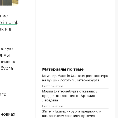
ание
 in Ural
.
к и в
ческую
ня мы
ензию на
нбурга
Материалы по теме
Команда Made in Ural выиграла конкурс
на лучший логотип Екатеринбурга
Екатеринбург
в
Мэрия Екатеринбурга отказалась
его
продвигать логотип от Артемия
Лебедева
Екатеринбург
Жители Екатеринбурга предложили
ановках
альтернативу логотипу Артемия