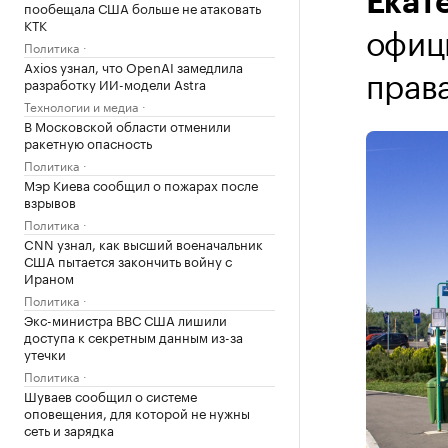
Екат
пообещала США больше не атаковать
КТК
офиц
Политика
Axios узнал, что OpenAI замедлила
прав
разработку ИИ-модели Astra
Технологии и медиа
В Московской области отменили
ракетную опасность
Политика
Мэр Киева сообщил о пожарах после
взрывов
Политика
CNN узнал, как высший военачальник
США пытается закончить войну с
Ираном
Политика
Экс-министра ВВС США лишили
доступа к секретным данным из-за
утечки
Политика
Шуваев сообщил о системе
оповещения, для которой не нужны
сеть и зарядка