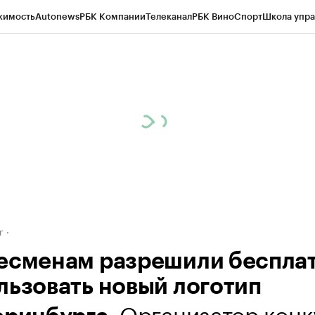
жимость
Autonews
РБК Компании
Телеканал
РБК Вино
Спорт
Школа упра
д
Стиль
Крипто
РБК Бизнес-среда
Дискуссионный клуб
Исследования
К
рагентов
Политика
Экономика
Бизнес
Технологии и медиа
Финансы
Рын
г
есменам разрешили беспла
льзовать новый логотип
. Организатор кон