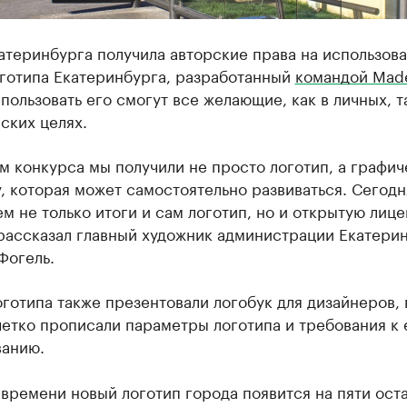
атеринбурга получила авторские права на использов
оготипа Екатеринбурга, разработанный
командой Made
пользовать его смогут все желающие, как в личных, та
ских целях.
м конкурса мы получили не просто логотип, а графи
, которая может самостоятельно развиваться. Сегод
м не только итоги и сам логотип, но и открытую лиц
 рассказал главный художник администрации Екатери
Фогель.
готипа также презентовали логобук для дизайнеров, 
етко прописали параметры логотипа и требования к 
ванию.
времени новый логотип города появится на пяти ост