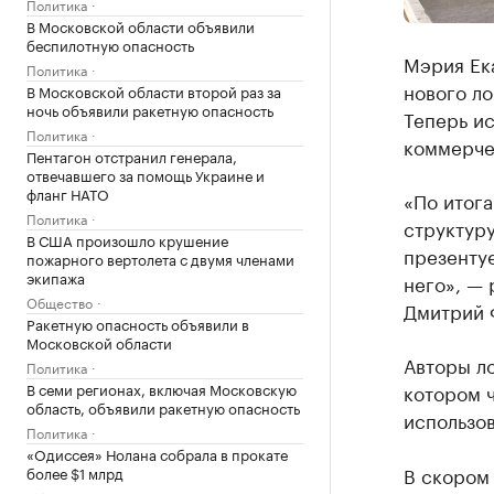
Политика
В Московской области объявили
беспилотную опасность
Мэрия Ек
Политика
нового л
В Московской области второй раз за
ночь объявили ракетную опасность
Теперь ис
Политика
коммерче
Пентагон отстранил генерала,
отвечавшего за помощь Украине и
фланг НАТО
«По итога
Политика
структуру
В США произошло крушение
презентуе
пожарного вертолета с двумя членами
экипажа
него», —
Общество
Дмитрий 
Ракетную опасность объявили в
Московской области
Авторы ло
Политика
В семи регионах, включая Московскую
котором ч
область, объявили ракетную опасность
использо
Политика
«Одиссея» Нолана собрала в прокате
В скором 
более $1 млрд