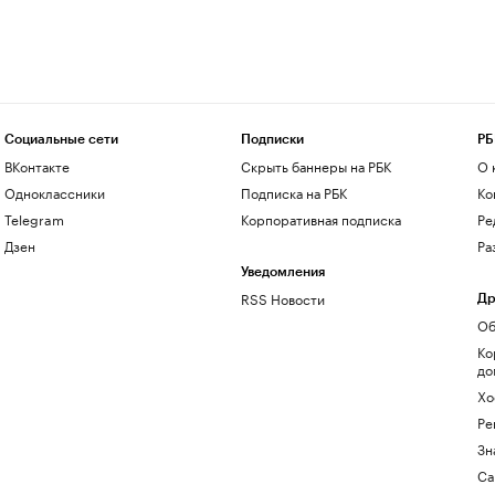
Социальные сети
Подписки
РБ
ВКонтакте
Скрыть баннеры на РБК
О 
Одноклассники
Подписка на РБК
Ко
Telegram
Корпоративная подписка
Ре
Дзен
Ра
Уведомления
RSS Новости
Др
Об
Ко
до
Хо
Ре
Зн
Са