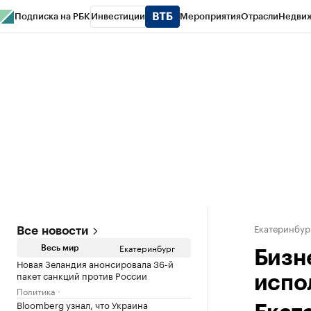
Подписка на РБК
Инвестиции
Мероприятия
Отрасли
Недви
РБК Курсы
РБК Life
Тренды
Визионеры
Национальные проекты
Горо
Спецпроекты СПб
Конференции СПб
Спецпроекты
Проверка конт
Екатеринбур
Все новости
Екатеринбург
Весь мир
Бизн
Новая Зеландия анонсировала 36-й
пакет санкций против России
испо
Политика
Bloomberg узнал, что Украина