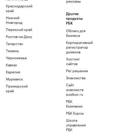
рекламы
Краснодарский
край
Другие
Нижний
продукты
Новгород
РБК
Пермский край
Облако для
бизнеса
Ростов-на-Дону
Корпоративный
Татарстан
регистратор
Тюмень
доменов
Черноземье
Хостинг
сайтов
Кавказ
Рег.решения
Карелия
Знакомства
Мурманск
Сайт
Приморский
знакомств
край
podbor.ru
РБК
Компании
РБК Курсы
Школа
управления
РБК